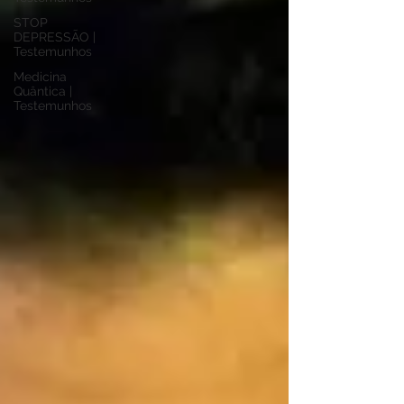
STOP
DEPRESSÃO |
Testemunhos
Medicina
Quântica |
Testemunhos