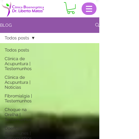
BLOG
Todos posts
Todos posts
Clinica de
Acupuntura |
Testemunhos
Clinica de
Acupuntura |
Notícias
Fibromialgia |
Testemunhos
Choque na
Orelha |
Testemunhos
Doenças
Autoimunes |
Testemunhos