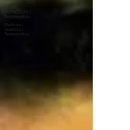
STOP
DEPRESSÃO |
Testemunhos
Medicina
Quântica |
Testemunhos