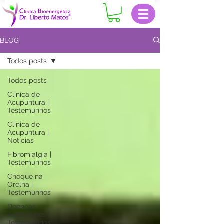
BLOG
Todos posts
Todos posts
Clinica de
Acupuntura |
Testemunhos
Clinica de
Acupuntura |
Notícias
Fibromialgia |
Testemunhos
Choque na
Orelha |
Testemunhos
Doenças
Autoimunes |
Testemunhos