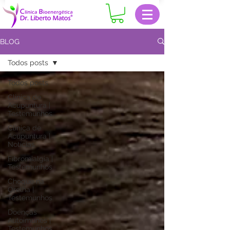
BLOG
Todos posts
Todos posts
Clinica de
Acupuntura |
Testemunhos
Clinica de
Acupuntura |
Notícias
Fibromialgia |
Testemunhos
Choque na
Orelha |
Testemunhos
Doenças
Autoimunes |
Testemunhos