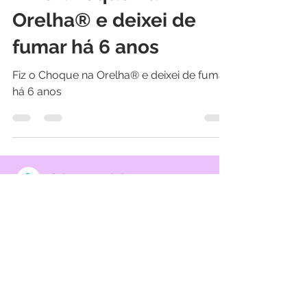
Fiz o Choque na
Orelha®️ e deixei de
fumar há 6 anos
Fiz o Choque na Orelha®️ e deixei de fumar
há 6 anos
CONTATOS
212 311 342
(chamada para a
rede fixa nacional)
969 990 656
(chamada para
a rede móvel nacional)