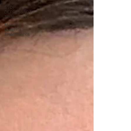
STOP
DEPRESSÃO |
Testemunhos
Medicina
Quântica |
Testemunhos