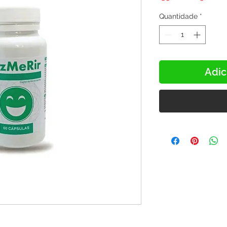
normal
Quantidade
*
Adic