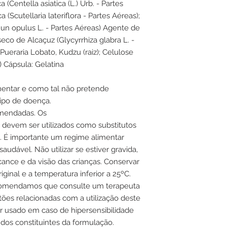
 (Centella asiatica (L.) Urb. - Partes
 (Scutellaria lateriflora - Partes Aéreas);
un opulus L. - Partes Aéreas) Agente de
seco de Alcaçuz (Glycyrrhiza glabra L. -
Pueraria Lobato, Kudzu (raiz); Celulose
) Cápsula: Gelatina
entar e como tal não pretende
tipo de doença.
mendadas. Os
devem ser utilizados como substitutos
. É importante um regime alimentar
udável. Não utilizar se estiver gravida,
ance e da visão das crianças. Conservar
inal e a temperatura inferior a 25ºC.
Recomendamos que consulte um terapeuta
ões relacionadas com a utilização deste
r usado em caso de hipersensibilidade
dos constituintes da formulação.