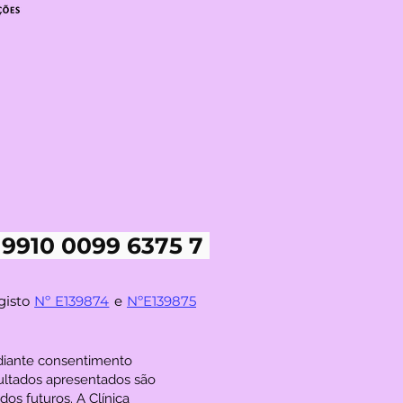
 9910 0099 6375 7
gisto
Nº E139874
e
NºE139875
ediante consentimento
ultados apresentados são
os futuros. A Clínica