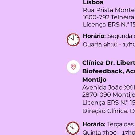
Lisboa
Rua Prista Monte
1600-792 Telheira
Licença ERS N.º 1
Horário:
Segunda 
Quarta 9h30 - 17h
Clínica Dr. Libe
Biofeedback, A
Montijo
Avenida João XXII
2870-090 Montijo
Licença ERS N.º 1
Direção Clínica: 
Horário:
Terça das
Quinta 7h00 - 17h