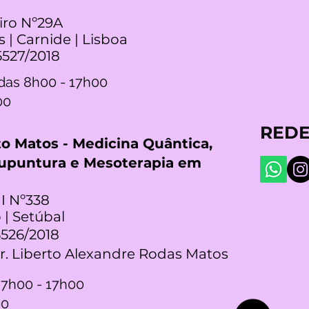
iro Nº29A
s | Carnide | Lisboa
5527/2018
das 8h00 - 17h00
00
REDE
rto Matos - Medicina Quântica,
cupuntura e Mesoterapia em
I Nº338
 | Setúbal
5526/2018
Dr. Liberto Alexandre Rodas Matos
 7h00 - 17h00
00