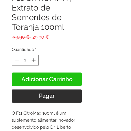
Extrato de
Sementes de
Toranja 100ml
Preço
Preço
 39,90 € 
29,90 €
normal
promocional
Quantidade
*
Adicionar Carrinho
Pagar
O F11 CitroMax 100ml é um
suplemento alimentar inovador
desenvolvido pelo Dr. Liberto