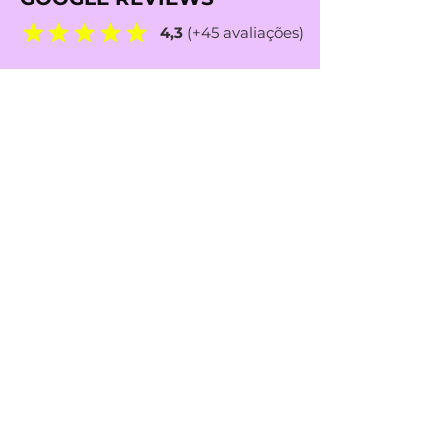
4,3
(+45 avaliações)
REDES SOCIAIS
MÉTODOS de PAGAMENTO
IBAN TRANSFERÊNCIA
BANCÁRIA:
PT50
0036 0001 9910 0099
6375