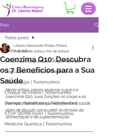
Post
Todos posts
Liberto Alexandre Rodas Matos
Todos posts
7 de out. de 2024
5 min de leitura
Coenzima Q10: Descubra
Clinica de Acupuntura | Testemunhos
os 7 Benefícios para a Sua
Clinica de Acupuntura | Notícias
Saúde
Fibromialgia | Testemunhos
Neste artigo, vamos explorar o que é a 
Choque na Orelha | Testemunhos
coenzima Q10, suas funções no corpo e os 
Doenças Autoimunes | Testemunhos
incríveis 7 benefícios que ela oferece à saúde, 
além de discutir como obtê-la através da 
STOP DEPRESSÃO | Testemunhos
alimentação e da suplementação.
Medicina Quântica | Testemunhos