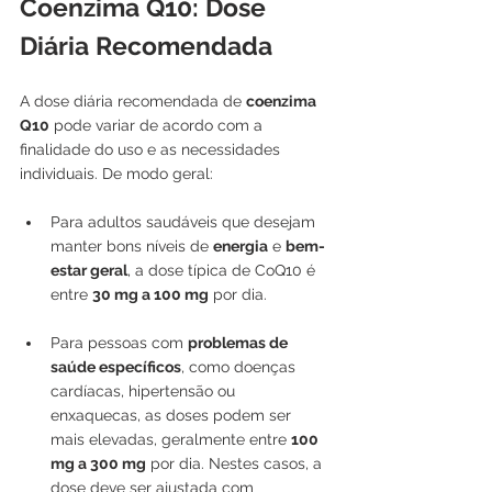
Coenzima Q10: Dose 
Diária Recomendada
A dose diária recomendada de 
coenzima 
Q10
 pode variar de acordo com a 
finalidade do uso e as necessidades 
individuais. De modo geral:
Para adultos saudáveis que desejam 
manter bons níveis de 
energia
 e 
bem-
estar geral
, a dose típica de CoQ10 é 
entre 
30 mg a 100 mg
 por dia.
Para pessoas com 
problemas de 
saúde específicos
, como doenças 
cardíacas, hipertensão ou 
enxaquecas, as doses podem ser 
mais elevadas, geralmente entre 
100 
mg a 300 mg
 por dia. Nestes casos, a 
dose deve ser ajustada com 