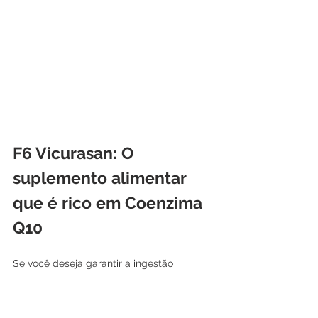
F6 Vicurasan: O 
suplemento alimentar 
que é rico em Coenzima 
Q10
Se você deseja garantir a ingestão 
adequada de coenzima Q10, o 
F6 
Vicurasan
 é uma excelente escolha. 
Desenvolvido pelo Dr. Liberto Matos, este 