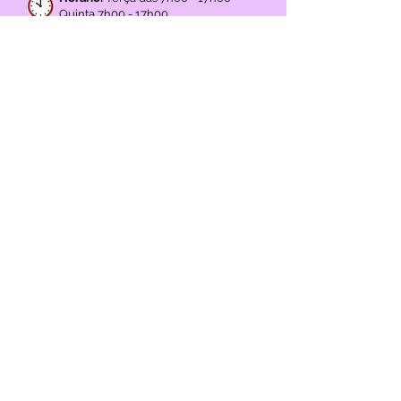
Rodas Matos
Horário:
Terça das 7h00 - 17h00
Quinta 7h00 - 17h00
GOOGLE REVIEWS
4,3
(+45 avaliações)
REDES SOCIAIS
MÉTODOS de PAGAMENTO