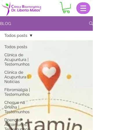
BLOG
Todos posts
Todos posts
Clinica de
Acupuntura |
Testemunhos
Clinica de
Acupuntura |
Notícias
Fibromialgia |
Testemunhos
Choque na
Orelha |
Testemunhos
Doenças
Autoimunes |
Testemunhos