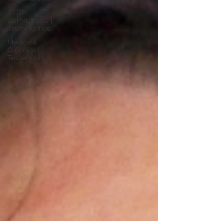
STOP
DEPRESSÃO |
Testemunhos
Medicina
Quântica |
Testemunhos