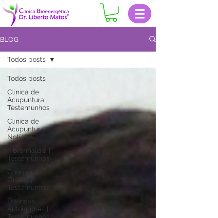
BLOG
Todos posts
Todos posts
Clinica de
Acupuntura |
Testemunhos
Clinica de
Acupuntura |
Notícias
Fibromialgia |
Testemunhos
Choque na
Orelha |
Testemunhos
Doenças
Autoimunes |
Testemunhos