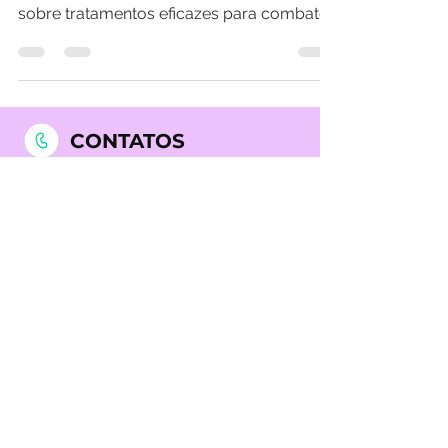
Sofrendo com a queda de cabelo?
Descubra tudo o que você precisa saber
sobre tratamentos eficazes para combater
esse problema comum....
CONTATOS
212 311 342
(chamada para a
rede fixa nacional)
969 990 656
(chamada para
a rede móvel nacional)
NOSSAS CLÍNICAS
Clínica Dr. Liberto Matos -
Medicina Quântica, Biofeedback,
Acupuntura e Mesoterapia em
Lisboa