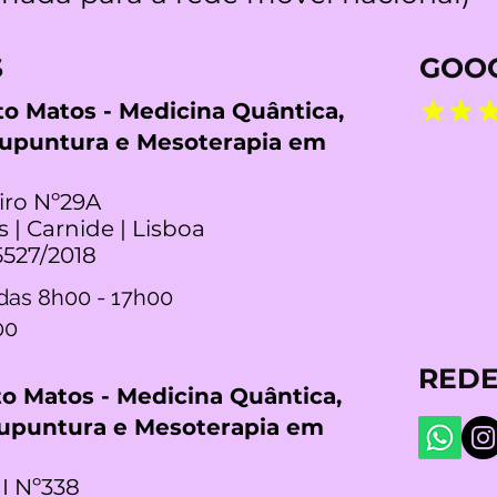
S
GOOG
rto Matos - Medicina Quântica,
cupuntura e Mesoterapia em
iro Nº29A
s | Carnide | Lisboa
5527/2018
das 8h00 - 17h00
00
REDE
rto Matos - Medicina Quântica,
cupuntura e Mesoterapia em
I Nº338