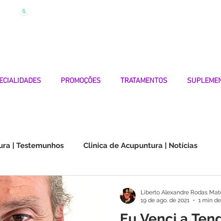
| Marque
Linha Apoio 969 990 656
Seg-Sexta 7h-19h
ECIALIDADES
PROMOÇÕES
TRATAMENTOS
SUPLEME
ura | Testemunhos
Clinica de Acupuntura | Notícias
Choque na Orelha | Testemunhos
Doenças Autoimunes
Liberto Alexandre Rodas Mat
19 de ago. de 2021
1 min de
Eu Venci a Ten