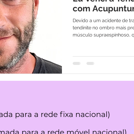
os
Medicina Quântica | Testemunhos
com Acupuntu
Devido a um acidente de t
tendinite no ombro mais p
músculo supraespinhoso, q
da para a rede fixa nacional)
ada para a rede móvel nacional)