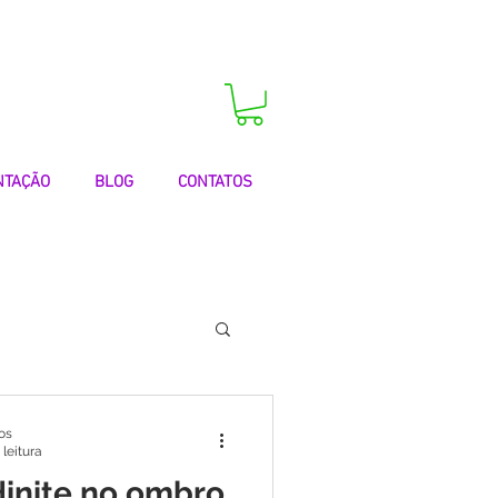
 agora a sua consulta!
NTAÇÃO
BLOG
CONTATOS
 | Testemunhos
os
 leitura
dinite no ombro