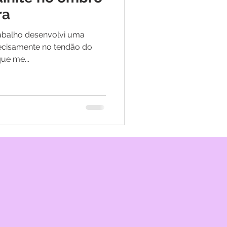
ra
rabalho desenvolvi uma
recisamente no tendão do
ue me...