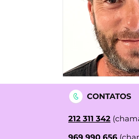
STOP DEPRESSÃO | Testemunh
CONTATOS
212 311 342
(chama
969 990 656
(cham