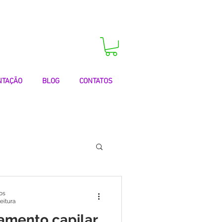
 agora a sua consulta!
NTAÇÃO
BLOG
CONTATOS
 | Testemunhos
os
leitura
tamento capilar