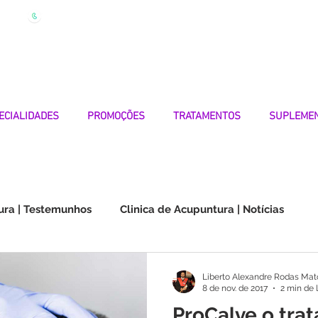
| Marque
Linha Apoio 969 990 656
Seg-Sexta 7h-19h
ECIALIDADES
PROMOÇÕES
TRATAMENTOS
SUPLEME
ura | Testemunhos
Clinica de Acupuntura | Notícias
Choque na Orelha | Testemunhos
Doenças Autoimunes
Liberto Alexandre Rodas Mat
8 de nov. de 2017
2 min de 
ProCalve o tra