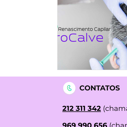
STOP DEPRESSÃO | Testemunh
CONTATOS
212 311 342
(chama
969 990 656
(cham