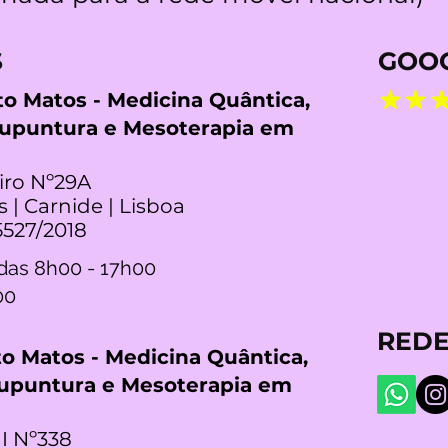
S
GOOG
rto Matos - Medicina Quântica,
cupuntura e Mesoterapia em
iro Nº29A
s | Carnide | Lisboa
5527/2018
das 8h00 - 17h00
00
REDE
rto Matos - Medicina Quântica,
cupuntura e Mesoterapia em
I Nº338