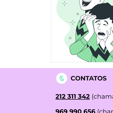
STOP DEPRESSÃO | Testemunh
CONTATOS
212 311 342
(chama
969 990 656
(cham