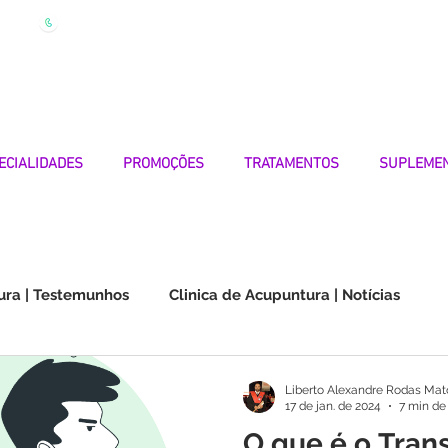
| Marque
Linha Apoio 969 990 656
Seg-Sexta 7h-19h
ECIALIDADES
PROMOÇÕES
TRATAMENTOS
SUPLEME
ura | Testemunhos
Clinica de Acupuntura | Notícias
Choque na Orelha | Testemunhos
Doenças Autoimunes
Liberto Alexandre Rodas Mat
17 de jan. de 2024
7 min de 
O que é o Tran