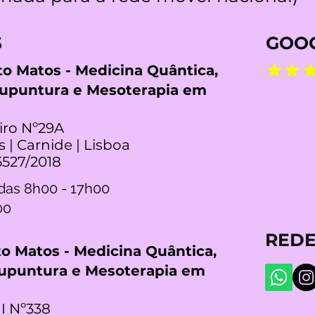
S
GOOG
rto Matos - Medicina Quântica,
cupuntura e Mesoterapia em
iro Nº29A
s | Carnide | Lisboa
5527/2018
das 8h00 - 17h00
00
REDE
rto Matos - Medicina Quântica,
cupuntura e Mesoterapia em
I Nº338