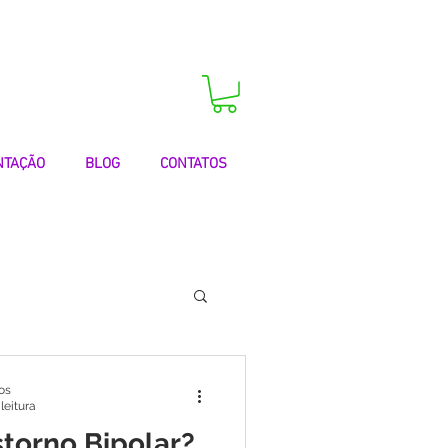
 agora a sua consulta!
NTAÇÃO
BLOG
CONTATOS
 | Testemunhos
os
leitura
storno Bipolar?