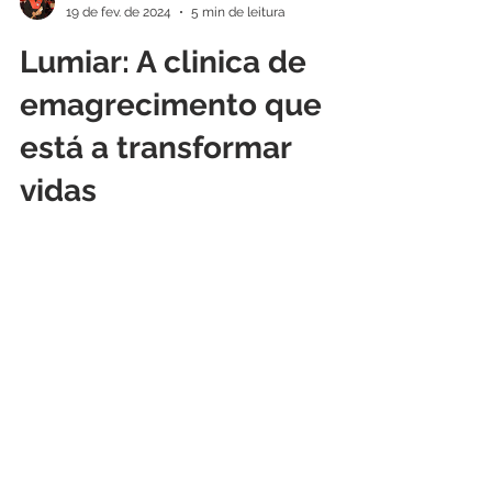
Liberto Alexandre Rodas Matos
19 de fev. de 2024
5 min de leitura
Lumiar: A clinica de
emagrecimento que
está a transformar
vidas
Bem-vindo ao Lumiar, aonde a Clinica de
Emagrecimento Dr. Liberto Matos está a
impulsionar uma verdadeira revolução na
busca pelo corpo...
CONTATOS