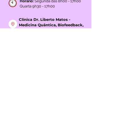
1600-792
Telheiras | Carnide | Lisboa
Licença ERS N.º 15527/2018
Horário:
Segunda das 8h00 - 17h00
Quarta 9h30 - 17h00
Clínica Dr. Liberto Matos -
Medicina Quântica, Biofeedback,
Acupuntura e Mesoterapia em
Montijo
Avenida João XXIII Nº338
2870-090
Montijo | Setúbal
Licença ERS N.º 15526/2018
Direção Clínica: Dr. Liberto Alexandre
Rodas Matos
Horário:
Terça das 7h00 - 17h00
Quinta 7h00 - 17h00
GOOGLE REVIEWS
4,3
(+45 avaliações)
REDES SOCIAIS