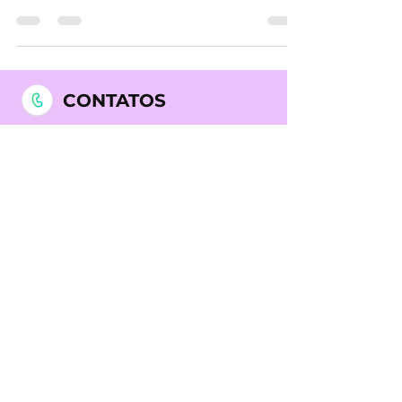
sobre tratamentos eficazes para combater
esse problema comum....
CONTATOS
212 311 342
(chamada para a
rede fixa nacional)
969 990 656
(chamada para
a rede móvel nacional)
NOSSAS CLÍNICAS
Clínica Dr. Liberto Matos -
Medicina Quântica, Biofeedback,
Acupuntura e Mesoterapia em
Lisboa
Rua Prista Monteiro Nº29A
1600-792
Telheiras | Carnide | Lisboa