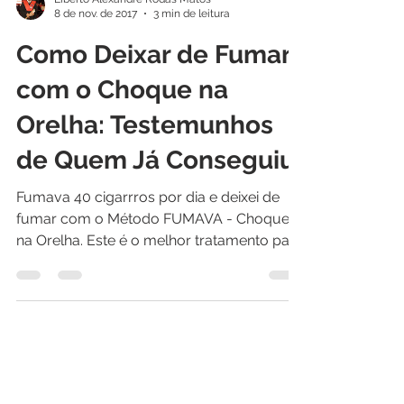
Liberto Alexandre Rodas Matos
8 de nov. de 2017
3 min de leitura
Como Deixar de Fumar
com o Choque na
Orelha: Testemunhos
de Quem Já Conseguiu
Fumava 40 cigarrros por dia e deixei de
fumar com o Método FUMAVA - Choque
na Orelha. Este é o melhor tratamento para
deixar de fumar!
CONTATOS