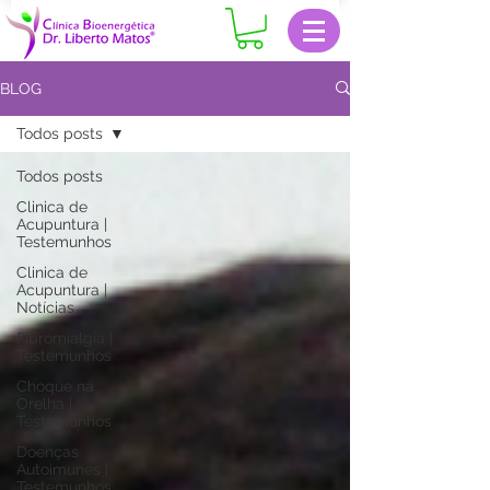
BLOG
Todos posts
Todos posts
Clinica de
Acupuntura |
Testemunhos
Clinica de
Acupuntura |
Notícias
Fibromialgia |
Testemunhos
Choque na
Orelha |
Testemunhos
Doenças
Autoimunes |
Testemunhos