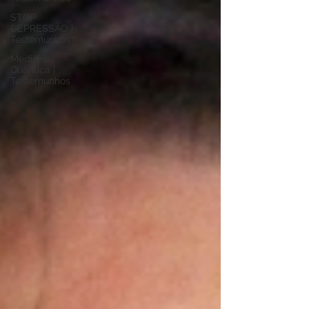
STOP
DEPRESSÃO |
Testemunhos
Medicina
Quântica |
Testemunhos