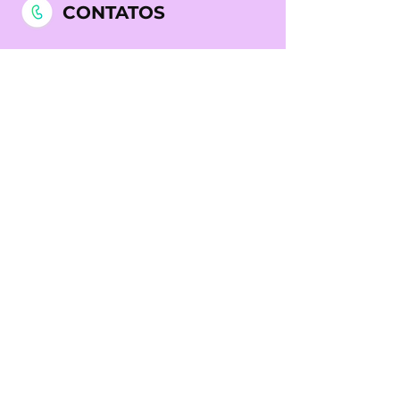
CONTATOS
212 311 342
(chamada para a
rede fixa nacional)
969 990 656
(chamada para
a rede móvel nacional)
NOSSAS CLÍNICAS
Clínica Dr. Liberto Matos -
Medicina Quântica, Biofeedback,
Acupuntura e Mesoterapia em
Lisboa
Rua Prista Monteiro Nº29A
1600-792
Telheiras | Carnide | Lisboa
Licença ERS N.º 15527/2018
Horário:
Segunda das 8h00 - 17h00
Quarta 9h30 - 17h00