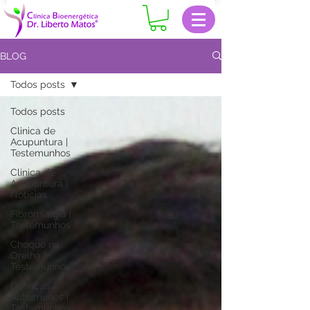
BLOG
Todos posts
Todos posts
Clinica de
Acupuntura |
Testemunhos
Clinica de
Acupuntura |
Notícias
Fibromialgia |
Testemunhos
Choque na
Orelha |
Testemunhos
Doenças
Autoimunes |
Testemunhos