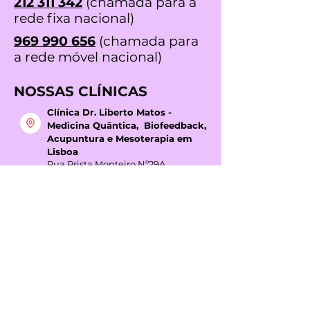
212 311 342
(chamada para a
rede fixa nacional)
969 990 656
(chamada para
a rede móvel nacional)
NOSSAS CLÍNICAS
Clínica Dr. Liberto Matos -
Medicina Quântica, Biofeedback,
Acupuntura e Mesoterapia em
Lisboa
Rua Prista Monteiro Nº29A
1600-792
Telheiras | Carnide | Lisboa
Licença ERS N.º 15527/2018
Horário:
Segunda das 8h00 - 17h00
Quarta 9h30 - 17h00
Clínica Dr. Liberto Matos -
Medicina Quântica, Biofeedback,
Acupuntura e Mesoterapia em