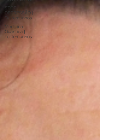
STOP
DEPRESSÃO |
Testemunhos
Medicina
Quântica |
Testemunhos