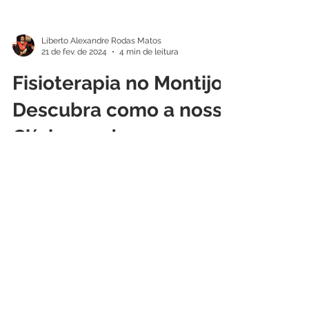
Liberto Alexandre Rodas Matos
21 de fev. de 2024
4 min de leitura
Fisioterapia no Montijo:
Descubra como a nossa
Clínica pode
transformar a sua vida
Bem-vindo á Clínica Dr. Liberto Matos do
Montijo, onde transformamos vidas todos
os dias. Se você está em busca de um
tratamento de...