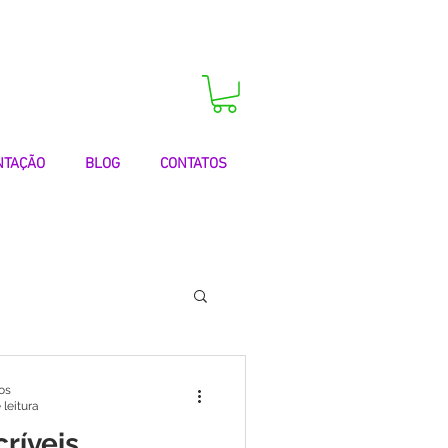
 agora a sua consulta!
NTAÇÃO
BLOG
CONTATOS
 | Testemunhos
os
 leitura
ríveis