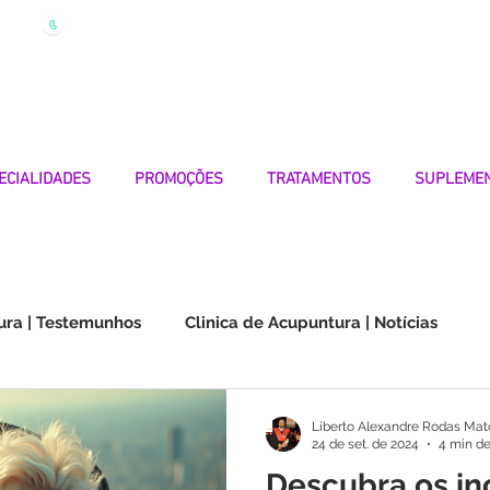
| Marque
Linha Apoio 969 990 656
Seg-Sexta 7h-19h
ECIALIDADES
PROMOÇÕES
TRATAMENTOS
SUPLEME
ura | Testemunhos
Clinica de Acupuntura | Notícias
Choque na Orelha | Testemunhos
Doenças Autoimunes
Liberto Alexandre Rodas Mat
24 de set. de 2024
4 min de
Descubra os inc