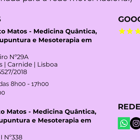
S
GOOG
rto Matos - Medicina Quântica,
cupuntura e Mesoterapia em
iro Nº29A
s | Carnide | Lisboa
5527/2018
das 8h00 - 17h00
00
REDE
rto Matos - Medicina Quântica,
cupuntura e Mesoterapia em
I Nº338