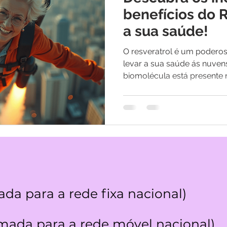
os
Medicina Quântica | Testemunhos
benefícios do 
a sua saúde!
O resveratrol é um poderos
levar a sua saúde ás nuven
biomolécula está presente n
da para a rede fixa nacional)
ada para a rede móvel nacional)