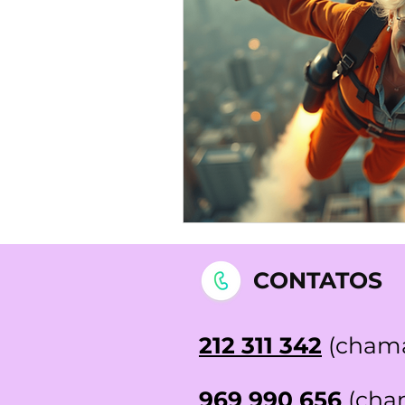
STOP DEPRESSÃO | Testemunh
CONTATOS
212 311 342
(chama
969 990 656
(cham