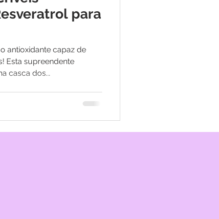
Resveratrol para
o antioxidante capaz de
s! Esta supreendente
a casca dos...