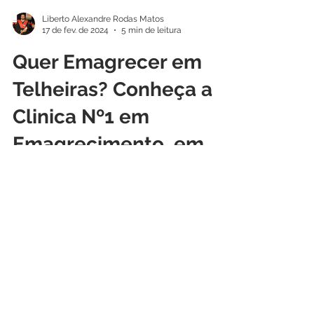
Liberto Alexandre Rodas Matos
17 de fev. de 2024
5 min de leitura
Quer Emagrecer em
Telheiras? Conheça a
Clinica Nº1 em
Emagrecimento, em
Lisboa
Quer perder peso em Telheiras? Nós
somos a Clinica de Emagrecimento
número um de Lisboa! Se você está
cansado(a) de tentar todas as...