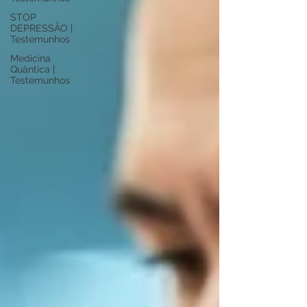
STOP
DEPRESSÃO |
Testemunhos
Medicina
Quântica |
Testemunhos