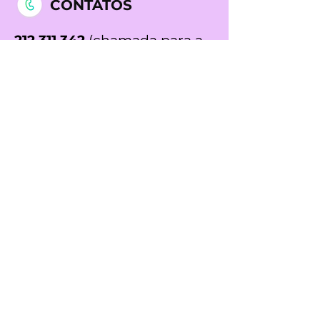
CONTATOS
212 311 342
(chamada para a
rede fixa nacional)
969 990 656
(chamada para
a rede móvel nacional)
NOSSAS CLÍNICAS
Clínica Dr. Liberto Matos -
Medicina Quântica, Biofeedback,
Acupuntura e Mesoterapia em
Lisboa
Rua Prista Monteiro Nº29A
1600-792
Telheiras | Carnide | Lisboa
Licença ERS N.º 15527/2018
Horário:
Segunda das 8h00 - 17h00
Quarta 9h30 - 17h00
Clínica Dr. Liberto Matos -