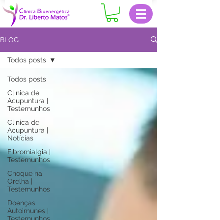
BLOG
Todos posts
Todos posts
Clinica de
Acupuntura |
Testemunhos
Clinica de
Acupuntura |
Notícias
Fibromialgia |
Testemunhos
Choque na
Orelha |
Testemunhos
Doenças
Autoimunes |
Testemunhos