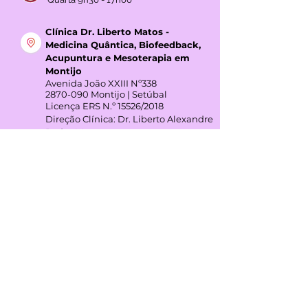
Licença ERS N.º 15527/2018
Horário:
Segunda das 8h00 - 17h00
Quarta 9h30 - 17h00
Clínica Dr. Liberto Matos -
Medicina Quântica, Biofeedback,
Acupuntura e Mesoterapia em
Montijo
Avenida João XXIII Nº338
2870-090
Montijo | Setúbal
Licença ERS N.º 15526/2018
Direção Clínica: Dr. Liberto Alexandre
Rodas Matos
Horário:
Terça das 7h00 - 17h00
Quinta 7h00 - 17h00
GOOGLE REVIEWS
4,3
(+45 avaliações)
REDES SOCIAIS