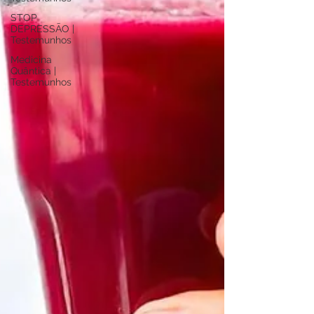
STOP
DEPRESSÃO |
Testemunhos
Medicina
Quântica |
Testemunhos