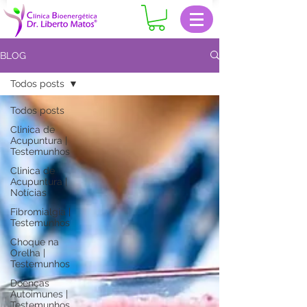
BLOG
Todos posts
Todos posts
Clinica de
Acupuntura |
Testemunhos
Clinica de
Acupuntura |
Notícias
Fibromialgia |
Testemunhos
Choque na
Orelha |
Testemunhos
Doenças
Autoimunes |
Testemunhos