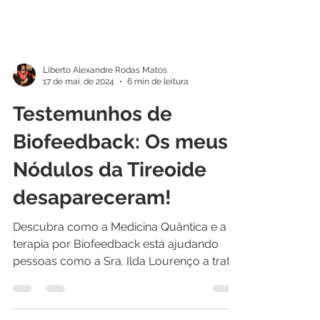
Liberto Alexandre Rodas Matos
17 de mai. de 2024
6 min de leitura
Testemunhos de
Biofeedback: Os meus
Nódulos da Tireoide
desapareceram!
Descubra como a Medicina Quântica e a
terapia por Biofeedback está ajudando
pessoas como a Sra. Ilda Lourenço a tratar
sua ansiedade e se...