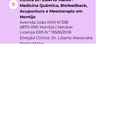
Clínica Dr. Liberto Matos -
Medicina Quântica, Biofeedback,
Acupuntura e Mesoterapia em
Montijo
Avenida João XXIII Nº338
2870-090
Montijo | Setúbal
Licença ERS N.º 15526/2018
Direção Clínica: Dr. Liberto Alexandre
Rodas Matos
Horário:
Terça das 7h00 - 17h00
Quinta 7h00 - 17h00
GOOGLE REVIEWS
4,3
(+45 avaliações)
REDES SOCIAIS