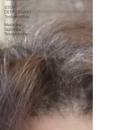
STOP
DEPRESSÃO |
Testemunhos
Medicina
Quântica |
Testemunhos