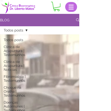
BLOG
Todos posts
Todos posts
Clinica de
Acupuntura |
Testemunhos
Clinica de
Acupuntura |
Notícias
Fibromialgia |
Testemunhos
Choque na
Orelha |
Testemunhos
Doenças
Autoimunes |
Testemunhos