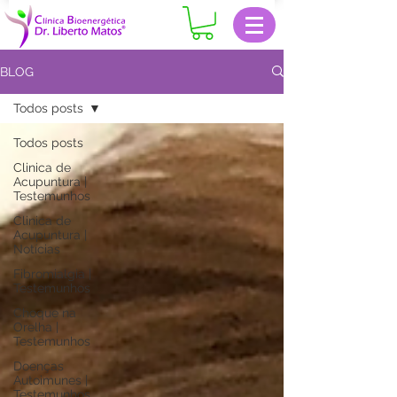
BLOG
Todos posts
Todos posts
Clinica de
Acupuntura |
Testemunhos
Clinica de
Acupuntura |
Notícias
Fibromialgia |
Testemunhos
Choque na
Orelha |
Testemunhos
Doenças
Autoimunes |
Testemunhos