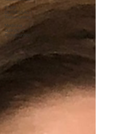
STOP
DEPRESSÃO |
Testemunhos
Medicina
Quântica |
Testemunhos