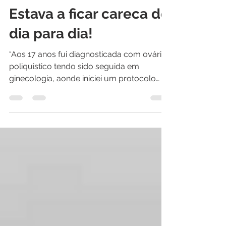
Liberto Alexandre Rodas Matos
4 de abr. de 2018
2 min de leitura
Estava a ficar careca de
dia para dia!
“Aos 17 anos fui diagnosticada com ovário
poliquistico tendo sido seguida em
ginecologia, aonde iniciei um protocolo
terapêutico...