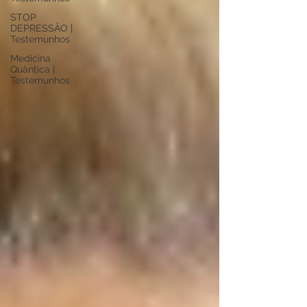
STOP
DEPRESSÃO |
Testemunhos
Medicina
Quântica |
Testemunhos