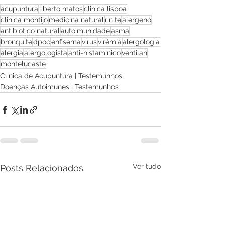
acupuntura
liberto matos
clinica lisboa
clinica montijo
medicina natural
rinite
alergeno
antibiotico natural
autoimunidade
asma
bronquite
dpoc
enfisema
virus
virémia
alergologia
alergia
alergologista
anti-histaminico
ventilan
montelucaste
Clinica de Acupuntura | Testemunhos
Doenças Autoimunes | Testemunhos
Ver tudo
Posts Relacionados