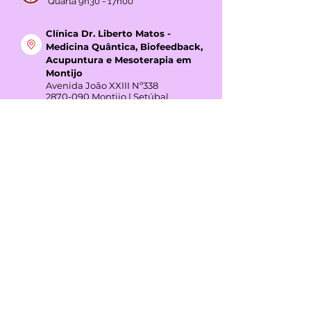
Quarta 9h30 - 17h00
Clínica Dr. Liberto Matos -
Medicina Quântica, Biofeedback,
Acupuntura e Mesoterapia em
Montijo
Avenida João XXIII Nº338
2870-090
Montijo | Setúbal
Licença ERS N.º 15526/2018
Direção Clínica: Dr. Liberto Alexandre
Rodas Matos
Horário:
Terça das 7h00 - 17h00
Quinta 7h00 - 17h00
GOOGLE REVIEWS
4,3
(+45 avaliações)
REDES SOCIAIS