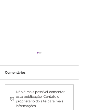
Comentários
Maria José Pedro: Vale a
Opiniões sobre
Não é mais possível comentar
esta publicação. Contate o
pena fazer Medicina
Medicina Quânt
proprietário do site para mais
Quântica em Lisboa e
Que Dizem os 
informações.
Montijo!