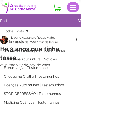
Post
Todos posts
Liberto Alexandre Rodas Matos
Todos posts
12 de out. de 2020
2 min de leitura
Há 3 anos que tinha
Clinica de Acupuntura | Testemunhos
tosse...
Clinica de Acupuntura | Notícias
Atualizado:
27 de nov. de 2020
Fibromialgia | Testemunhos
Choque na Orelha | Testemunhos
Doenças Autoimunes | Testemunhos
STOP DEPRESSÃO | Testemunhos
Medicina Quântica | Testemunhos