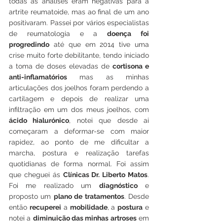
todas as análises eram negativas para a 
artrite reumatoide, mas ao final de um ano 
positivaram. Passei por vários especialistas 
de reumatologia e a 
doença foi 
progredindo
 até que em 2014 tive uma 
crise muito forte debilitante, tendo iniciado 
a toma de doses elevadas de 
cortisona e 
anti-inflamatórios
 mas as minhas 
articulações dos joelhos foram perdendo a 
cartilagem e depois de realizar uma 
infiltração em um dos meus joelhos, com 
ácido hialurónico
, notei que desde ai 
começaram a deformar-se com maior 
rapidez, ao ponto de me dificultar a 
marcha, postura e realização tarefas 
quotidianas de forma normal. Foi assim 
que cheguei ás 
Clínicas Dr. Liberto Matos
. 
Foi me realizado um 
diagnóstico
 e 
proposto um 
plano de tratamentos
. Desde 
então 
recuperei
 a 
mobilidade
, a 
postura
 e 
notei a 
diminuição das minhas artroses
 em 