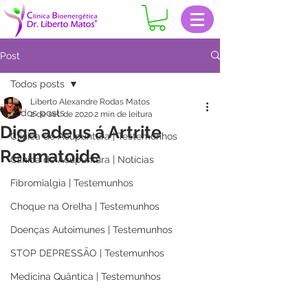
Post
Todos posts
Liberto Alexandre Rodas Matos
Todos posts
2 de set. de 2020
2 min de leitura
Diga adeus á Artrite
Clinica de Acupuntura | Testemunhos
Reumatoide
Clinica de Acupuntura | Notícias
Fibromialgia | Testemunhos
Choque na Orelha | Testemunhos
Doenças Autoimunes | Testemunhos
STOP DEPRESSÃO | Testemunhos
Medicina Quântica | Testemunhos