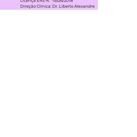
Licença ERS N.º 15526/2018
Direção Clínica: Dr. Liberto Alexandre
Rodas Matos
Horário:
Terça das 7h00 - 17h00
Quinta 7h00 - 17h00
GOOGLE REVIEWS
4,3
(+45 avaliações)
REDES SOCIAIS
MÉTODOS de PAGAMENTO