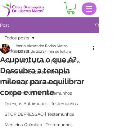
Post
Todos posts
Liberto Alexandre Rodas Matos
Todos posts
26 de set. de 2023
5 min de leitura
Acupuntura o que é?
Clinica de Acupuntura | Testemunhos
Descubra a terapia
Clinica de Acupuntura | Notícias
milenar para equilibrar
Fibromialgia | Testemunhos
corpo e mente
Choque na Orelha | Testemunhos
Doenças Autoimunes | Testemunhos
STOP DEPRESSÃO | Testemunhos
Medicina Quântica | Testemunhos