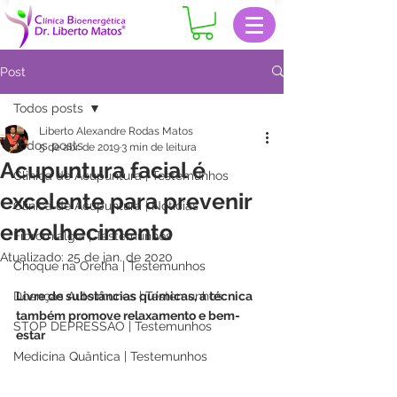
Post
Todos posts
Liberto Alexandre Rodas Matos
Todos posts
5 de abr. de 2019
3 min de leitura
Acupuntura facial é
Clinica de Acupuntura | Testemunhos
excelente para prevenir
Clinica de Acupuntura | Notícias
envelhecimento
Fibromialgia | Testemunhos
Atualizado:
25 de jan. de 2020
Choque na Orelha | Testemunhos
Doenças Autoimunes | Testemunhos
Livre de substâncias químicas, a técnica 
também promove relaxamento e bem-
STOP DEPRESSÃO | Testemunhos
estar
Medicina Quântica | Testemunhos