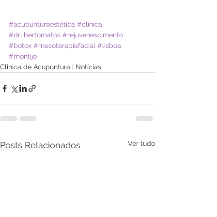
#acupunturaestética
#clínica
#drlibertomatos
#rejuvenescimento
#botox
#mesoterapiafacial
#lisboa
#montijo
Clinica de Acupuntura | Notícias
Ver tudo
Posts Relacionados