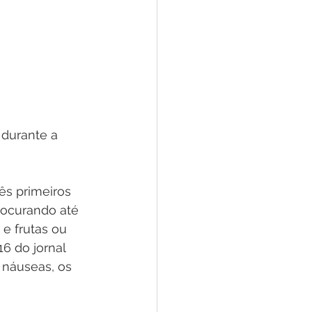
durante a 
ês primeiros 
rocurando até 
e frutas ou 
 do jornal 
 náuseas, os 