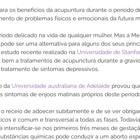
ra os benefícios da acupuntura durante o período d
mento de problemas físicos e emocionais da futura m
ríodo delicado na vida de qualquer mulher. Mas a Me
 pode ser uma alternativa para alguns dos seus princi
studo recente realizado na 
Universidade de Stanfo
bem a tratamentos de acupunctura durante a gravid
ratamento de sintomas depressivos.
 da 
Universidade australiana de Adelaide
 provou qu
s sintomas de enjoos matinais próprios deste período
 o receio de adoecer subitamente e de se ver obriga
cos é comum e transversal a todas as fases. Todavia,
 intensificar-se nos primeiros três meses de gestaç
substâncias químicas pode conduzir a um aborto esp