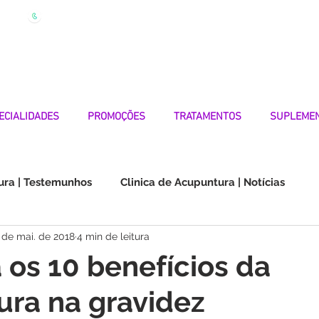
| Marque
Linha Apoio 969 990 656
Seg-Sexta 7h-19h
ECIALIDADES
PROMOÇÕES
TRATAMENTOS
SUPLEME
ura | Testemunhos
Clinica de Acupuntura | Notícias
 de mai. de 2018
4 min de leitura
Choque na Orelha | Testemunhos
Doenças Autoimunes
os 10 benefícios da
ra na gravidez
os
Medicina Quântica | Testemunhos