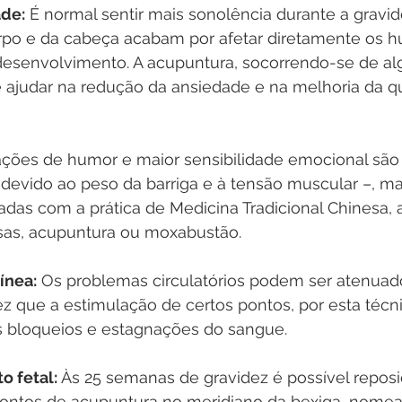
ade:
 É normal sentir mais sonolência durante a gravide
po e da cabeça acabam por afetar diretamente os h
esenvolvimento. A acupuntura, socorrendo-se de a
e ajudar na redução da ansiedade e na melhoria da q
ações de humor e maior sensibilidade emocional são 
evido ao peso da barriga e à tensão muscular –, ma
das com a prática de Medicina Tradicional Chinesa, a
osas, acupuntura ou moxabustão.
ínea:
 Os problemas circulatórios podem ser atenuad
z que a estimulação de certos pontos, por esta técn
ns bloqueios e estagnações do sangue.
o fetal:
 Às 25 semanas de gravidez é possível reposi
pontos de acupuntura no meridiano da bexiga, nome