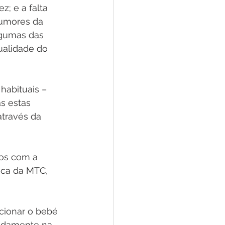
z; e a falta 
umores da 
lgumas das 
ualidade do 
habituais – 
s estas 
través da 
os com a 
ica da MTC, 
cionar o bebé 
adamente na 