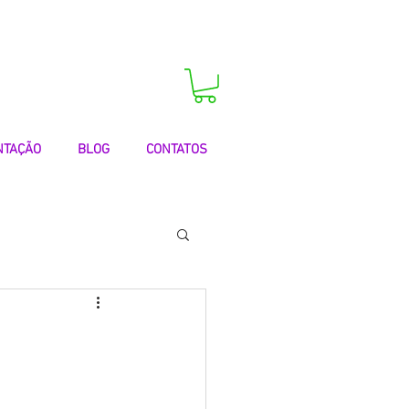
 agora a sua consulta!
NTAÇÃO
BLOG
CONTATOS
 | Testemunhos