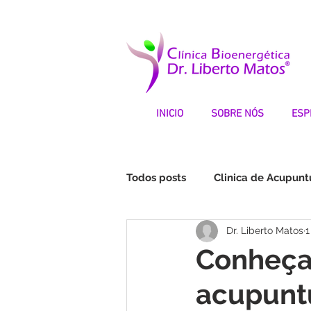
INICIO
SOBRE NÓS
ESP
Todos posts
Clinica de Acupunt
Dr. Liberto Matos
1
Fibromialgia | Testemunhos
Conheça 
acupuntu
STOP DEPRESSÃO | Testemunh