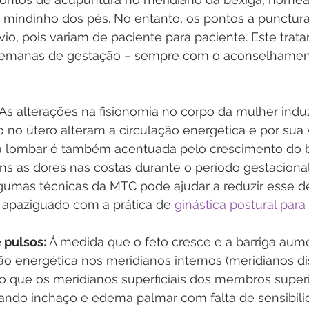
 mindinho dos pés. No entanto, os pontos a punctur
io, pois variam de paciente para paciente. Este tra
2 semanas de gestação – sempre com o aconselhame
 As alterações na fisionomia no corpo da mulher indu
 no útero alteram a circulação energética e por sua v
a lombar é também acentuada pelo crescimento do 
s as dores nas costas durante o período gestacional.
gumas técnicas da MTC pode ajudar a reduzir esse d
 apaziguado com a prática de 
ginástica postural para
 pulsos: 
Á medida que o feto cresce e a barriga aum
o energética nos meridianos internos (meridianos dist
lo que os meridianos superficiais dos membros superi
ando inchaço e edema palmar com falta de sensibili