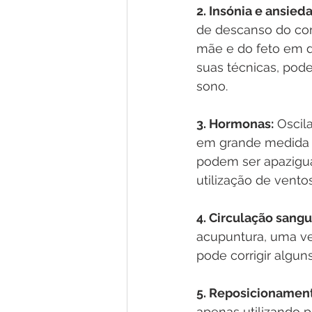
2. Insónia e ansied
de descanso do cor
mãe e do feto em d
suas técnicas, pod
sono.
3. Hormonas:
 Oscil
em grande medida d
podem ser apazigua
utilização de vent
4. Circulação sangu
acupuntura, uma ve
pode corrigir algu
5. Reposicionament
apenas utilizando 