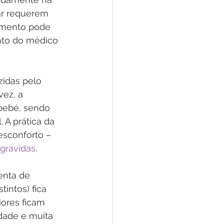
ar requerem 
tamento pode 
nto do médico 
zidas pelo 
ez, a 
bebé, sendo 
 A prática da 
esconforto – 
 grávidas
.
enta de 
intos) fica 
ores ficam 
dade e muita 