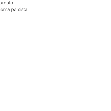
cumulo 
lema persista 