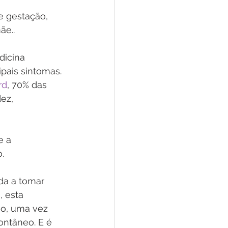
e gestação, 
ãe..
dicina 
pais sintomas. 
rd
, 70% das 
ez, 
e a 
.
da a tomar 
 esta 
ão, uma vez 
ontâneo. E é 