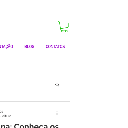
 agora a sua consulta!
NTAÇÃO
BLOG
CONTATOS
 | Testemunhos
os
 leitura
una: Conheça os