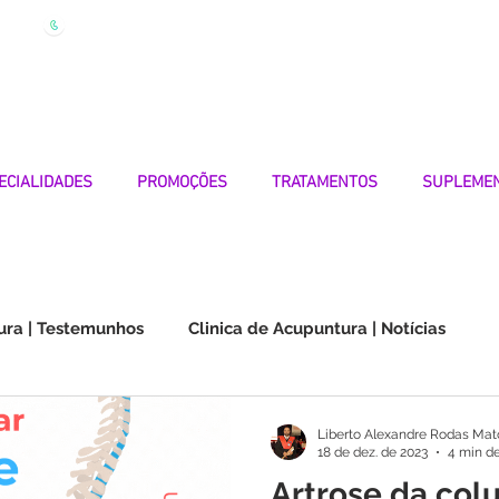
| Marque
Linha Apoio 969 990 656
Seg-Sexta 7h-19h
ECIALIDADES
PROMOÇÕES
TRATAMENTOS
SUPLEME
ura | Testemunhos
Clinica de Acupuntura | Notícias
Choque na Orelha | Testemunhos
Doenças Autoimunes
Liberto Alexandre Rodas Mat
18 de dez. de 2023
4 min de
Artrose da col