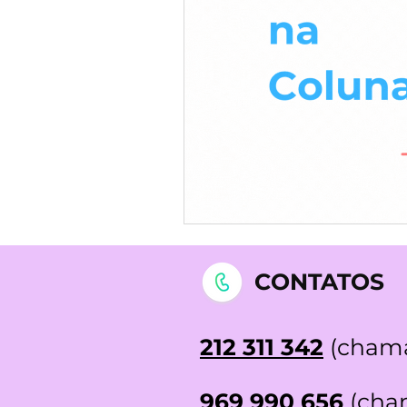
STOP DEPRESSÃO | Testemunh
CONTATOS
212 311 342
(chama
969 990 656
(cham