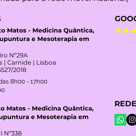
S
GOOG
rto Matos - Medicina Quântica,
cupuntura e Mesoterapia em
iro Nº29A
s | Carnide | Lisboa
5527/2018
das 8h00 - 17h00
00
REDE
rto Matos - Medicina Quântica,
cupuntura e Mesoterapia em
I Nº338