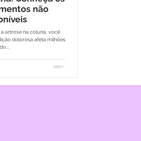
amentos não
oníveis
a artrose na coluna, você
dição dolorosa afeta milhões
....