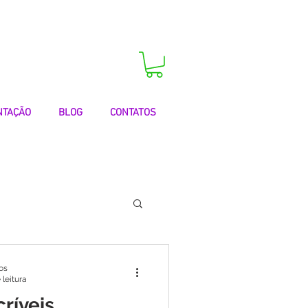
 agora a sua consulta!
NTAÇÃO
BLOG
CONTATOS
 | Testemunhos
os
 leitura
ríveis