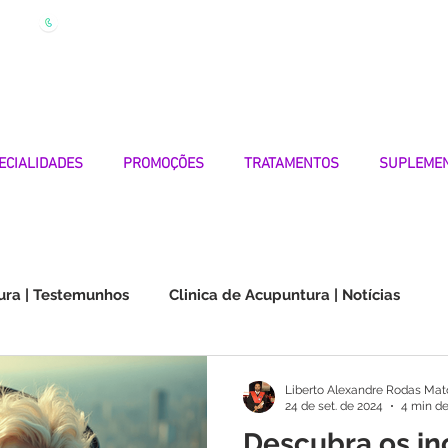
| Marque
Linha Apoio 969 990 656
Seg-Sexta 7h-19h
ECIALIDADES
PROMOÇÕES
TRATAMENTOS
SUPLEME
ura | Testemunhos
Clinica de Acupuntura | Notícias
Choque na Orelha | Testemunhos
Doenças Autoimunes
Liberto Alexandre Rodas Mat
24 de set. de 2024
4 min de
Descubra os inc