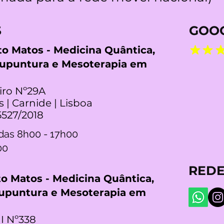
S
GOOG
rto Matos - Medicina Quântica,
cupuntura e Mesoterapia em
iro Nº29A
s | Carnide | Lisboa
5527/2018
das 8h00 - 17h00
00
REDE
rto Matos - Medicina Quântica,
cupuntura e Mesoterapia em
I Nº338