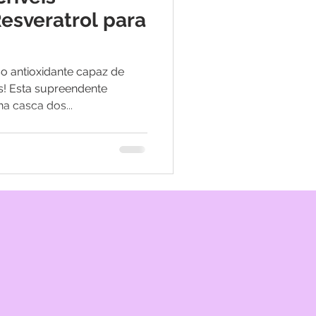
Resveratrol para
o antioxidante capaz de
s! Esta supreendente
a casca dos...