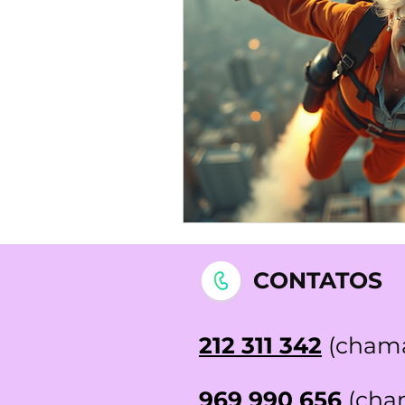
STOP DEPRESSÃO | Testemunh
CONTATOS
212 311 342
(chama
969 990 656
(cham