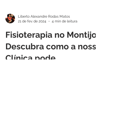
Liberto Alexandre Rodas Matos
21 de fev. de 2024
4 min de leitura
Fisioterapia no Montijo:
Descubra como a nossa
Clínica pode
transformar a sua vida
Bem-vindo á Clínica Dr. Liberto Matos do
Montijo, onde transformamos vidas todos
os dias. Se você está em busca de um
tratamento de...