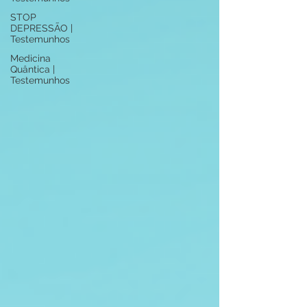
STOP
DEPRESSÃO |
Testemunhos
Medicina
Quântica |
Testemunhos