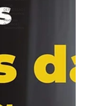
STOP
DEPRESSÃO |
Testemunhos
Medicina
Quântica |
Testemunhos