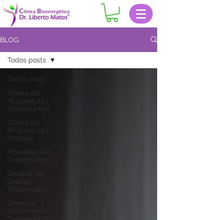
BLOG
Todos posts
Todos posts
Clinica de
Acupuntura |
Testemunhos
Clinica de
Acupuntura |
Notícias
Fibromialgia |
Testemunhos
Choque na
Orelha |
Testemunhos
Doenças
Autoimunes |
Testemunhos