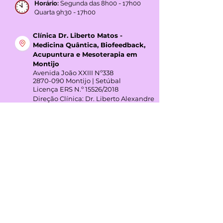
Rua Prista Monteiro Nº29A
1600-792
Telheiras | Carnide | Lisboa
Licença ERS N.º 15527/2018
Horário:
Segunda das 8h00 - 17h00
Quarta 9h30 - 17h00
Clínica Dr. Liberto Matos -
Medicina Quântica, Biofeedback,
Acupuntura e Mesoterapia em
Montijo
Avenida João XXIII Nº338
2870-090
Montijo | Setúbal
Licença ERS N.º 15526/2018
Direção Clínica: Dr. Liberto Alexandre
Rodas Matos
Horário:
Terça das 7h00 - 17h00
Quinta 7h00 - 17h00
GOOGLE REVIEWS
4,3
(+45 avaliações)