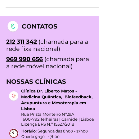
pessoas como a Sra. Ilda Lourenço a tratar
sua ansiedade e se...
CONTATOS
212 311 342
(chamada para a
rede fixa nacional)
969 990 656
(chamada para
a rede móvel nacional)
NOSSAS CLÍNICAS
Clínica Dr. Liberto Matos -
Medicina Quântica, Biofeedback,
Acupuntura e Mesoterapia em
Lisboa
Rua Prista Monteiro Nº29A
1600-792
Telheiras | Carnide | Lisboa
Licença ERS N.º 15527/2018