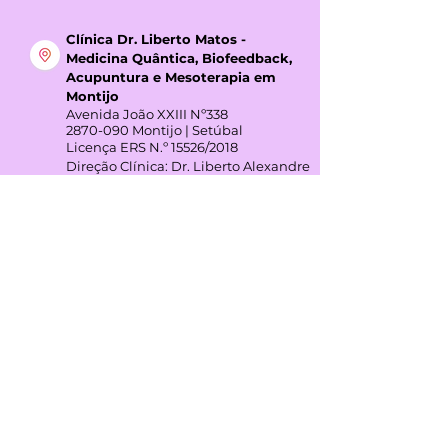
Horário:
Segunda das 8h00 - 17h00
Quarta 9h30 - 17h00
Clínica Dr. Liberto Matos -
Medicina Quântica, Biofeedback,
Acupuntura e Mesoterapia em
Montijo
Avenida João XXIII Nº338
2870-090
Montijo | Setúbal
Licença ERS N.º 15526/2018
Direção Clínica: Dr. Liberto Alexandre
Rodas Matos
Horário:
Terça das 7h00 - 17h00
Quinta 7h00 - 17h00
GOOGLE REVIEWS
4,3
(+45 avaliações)
REDES SOCIAIS