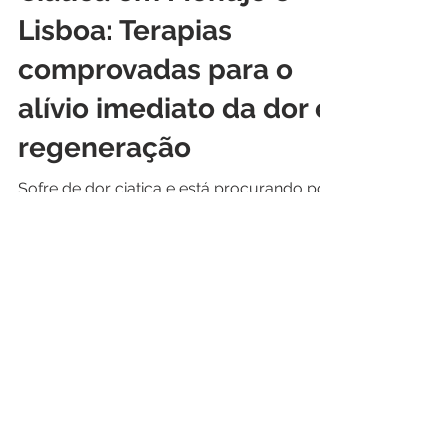
Ciatica em Montijo e
Lisboa: Terapias
comprovadas para o
alívio imediato da dor e
regeneração
Sofre de dor ciatica e está procurando por
tratamentos eficazes em Lisboa e Montijo?
Este artigo é para si! A dor ciática pode
ser...
CONTATOS