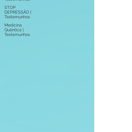
STOP
DEPRESSÃO |
Testemunhos
Medicina
Quântica |
Testemunhos