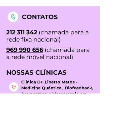
CONTATOS
212 311 342
(chamada para a
rede fixa nacional)
969 990 656
(chamada para
a rede móvel nacional)
NOSSAS CLÍNICAS
Clínica Dr. Liberto Matos -
Medicina Quântica, Biofeedback,
Acupuntura e Mesoterapia em
Lisboa
Rua Prista Monteiro Nº29A
1600-792
Telheiras | Carnide | Lisboa
Licença ERS N.º 15527/2018
Horário:
Segunda das 8h00 - 17h00