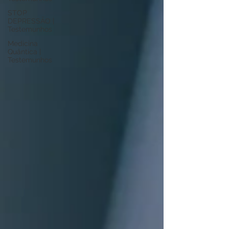
STOP
DEPRESSÃO |
Testemunhos
Medicina
Quântica |
Testemunhos