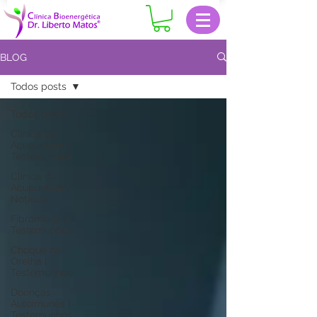
BLOG
Todos posts
Todos posts
Clinica de
Acupuntura |
Testemunhos
Clinica de
Acupuntura |
Notícias
Fibromialgia |
Testemunhos
Choque na
Orelha |
Testemunhos
Doenças
Autoimunes |
Testemunhos