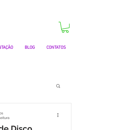
 agora a sua consulta!
NTAÇÃO
BLOG
CONTATOS
 | Testemunhos
os
leitura
 de Disco