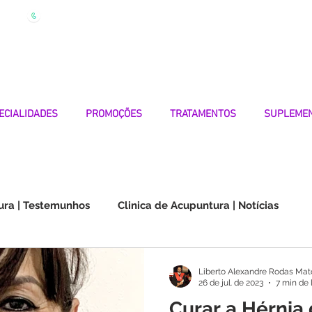
| Marque
Linha Apoio 969 990 656
Seg-Sexta 7h-19h
ECIALIDADES
PROMOÇÕES
TRATAMENTOS
SUPLEME
ura | Testemunhos
Clinica de Acupuntura | Notícias
Choque na Orelha | Testemunhos
Doenças Autoimunes
Liberto Alexandre Rodas Mat
26 de jul. de 2023
7 min de 
Curar a Hérnia