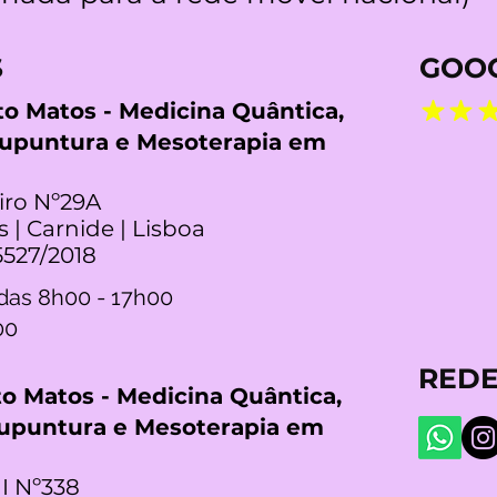
S
GOOG
rto Matos - Medicina Quântica,
cupuntura e Mesoterapia em
iro Nº29A
s | Carnide | Lisboa
5527/2018
das 8h00 - 17h00
00
REDE
rto Matos - Medicina Quântica,
cupuntura e Mesoterapia em
I Nº338