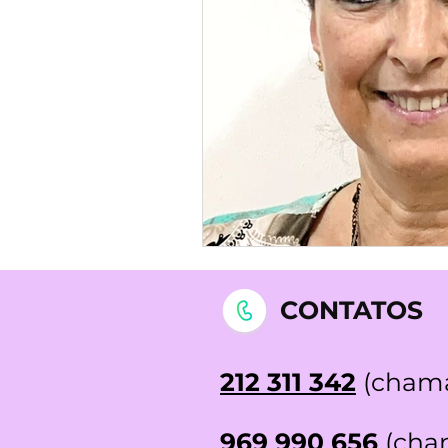
STOP DEPRESSÃO | Testemunh
CONTATOS
212 311 342
(chama
969 990 656
(cham